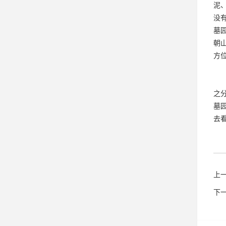
泥
没
墓
朝
方
之
墓
去
上
下