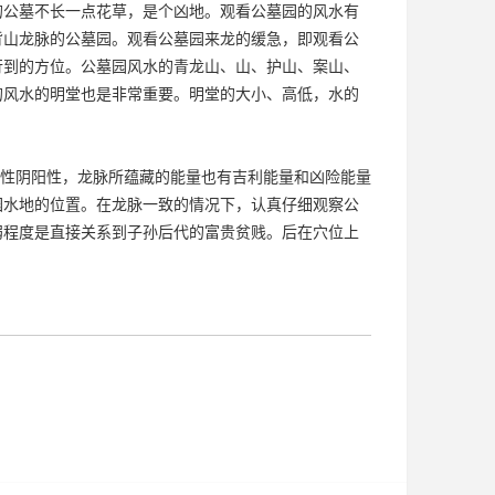
的公墓不长一点花草，是个凶地。观看公墓园的风水有
背山龙脉的公墓园。观看公墓园来龙的缓急，即观看公
行到的方位。公墓园风水的青龙山、山、护山、案山、
的风水的明堂也是非常重要。明堂的大小、高低，水的
性阴阳性，龙脉所蕴藏的能量也有吉利能量和凶险能量
园水地的位置。在龙脉一致的情况下，认真仔细观察公
弱程度是直接关系到子孙后代的富贵贫贱。后在穴位上