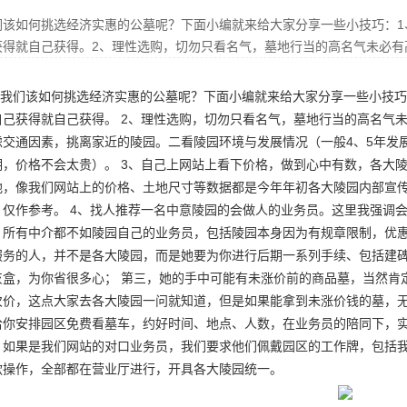
们该如何挑选经济实惠的公墓呢？下面小编就来给大家分享一些小技巧：1
获得就自己获得。2、理性选购，切勿只看名气，墓地行当的高名气未必有
我们该如何挑选经济实惠的
公墓
呢？下面小编就来给大家分享一些小技巧
自己获得就自己获得。 2、理性选购，切勿只看名气，墓地行当的高名气
虑交通因素，挑离家近的陵园。二看陵园环境与发展情况（一般4、5年发
期，价格不会太贵）。 3、自己上网站上看下价格，做到心中有数，各大
地
，像我们网站上的价格、土地尺寸等数据都是今年年初各大陵园内部宣
，仅作参考。 4、找人推荐一名中意陵园的会做人的业务员。这里我强调
，所有中介都不如陵园自己的业务员，包括陵园本身因为有规章限制，优惠
服务的人，并不是各大陵园，而是她要为你进行后期一系列手续、包括建
灰盒，为你省很多心； 第三，她的手中可能有未涨价前的商品墓，当然肯
次价，这点大家去各大陵园一问就知道，但是如果能拿到未涨价钱的墓，无
给你安排园区免费看墓车，约好时间、地点、人数，在业务员的陪同下，
，如果是我们网站的对口业务员，我们要求他们佩戴园区的工作牌，包括我
款操作，全部都在营业厅进行，开具各大陵园统一。