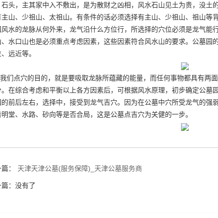
、石头，主其家中入不敷出，是为散财之凶相，风水石山见土为贵，没土
有主山、少祖山、太祖山。有条件的话必须选择有主山、少祖山、祖山等
园风水的龙脉从何外来，龙气沿什么方位行，所选择的穴位必须是龙气能
山、水口山也是必须重点考虑因素，这些因素符合风水山的要求。公墓园
位、远近等。
我们点穴的目的，就是要吸取龙脉所蕴藏的能量，而任何事物都具有两面
分。在综合考虑和平衡以上各方因素后，可根据风水原理，初步确定公墓
园的前后左右，选择中，接受到龙气吉穴。因为在公墓中穴所受龙气的强
看明堂、水路、砂向等是否合局，这是公墓点吉穴为关健的一步。
一篇：
天津天津公墓(服务保障)_天津公墓服务商
一篇：没有了