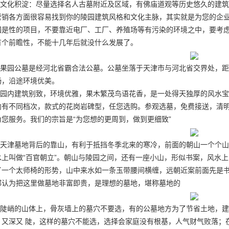
文化积淀：尽量选择名人古墓附近及区域，有佛庙道观等历史悠久的建筑
营销各方面很容易找到你的陵园建筑风格和文化主脉，其实就是为您的
园是性的项目，不要靠近电厂、工厂、养殖场等有污染的环境之中，要考
有个前瞻性，不能十几年后就没什么发展了。
果园公墓是经河北省霸合法公墓。公墓坐落于天津市与河北省交界处，距
畅，沿途环境优美。
园内建筑别致，环境优雅，果木繁茂鸟语花香，是一处得天独厚的风水宝
内有不同档次，款式的花岗岩碑型，任您选购。参观选墓，免费接送，清
为您服务。我们的宗旨是“为您想的更周到，做到更细致”
天津墓地背后的靠山，有利于抵挡冬季北来的寒冷，前面的朝山一个个山
水上叫做“百官朝立”。朝山与陵园之间，还有一座小山，形似书案，风水
了一个太师椅的形势，山中来水如一条玉带腰间横缠，远朝近案前面先是
都认为把这里做墓地非富即贵，是理想的墓地，堪称墓地的
陡峭的山体上，骨灰墙上的墓穴不要选，有的公墓地方为了节省土地，建
，又深又 陡，这样的墓穴不能选，选择会家庭没有根基，人气财气败落；