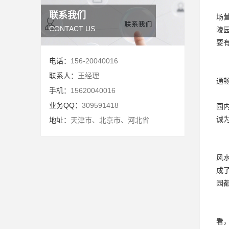
联系我们
场
CONTACT US
陵
要
电话：
156-20040016
联系人：
王经理
通
手机：
15620040016
业务QQ：
309591418
园
诚
地址：
天津市、北京市、河北省
风
成
园
看