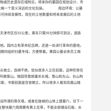
物或历史遗存区域附近，将来你的
墓园
在规划设计、市
企业搞一个意义深远的文化包装。 周边环境：公墓
虑可持续发展性，现在的土地数量和将来发展后的土地
天津市区仅32公里，乘车只需35分钟即可到达，道路
地。园内立有革命纪念碑，还是一处进行革命的基地。
明期间组织扫墓专线，方便祭奠。果园公墓全体员工竭
尖耸立，连绵不绝，犹似很多人立在前面，这种形势在
上叫做案山。陵园背靠居庸关长城，靠山和左山、右山构
书案，书案前面是百官朝立，所以很多人看到凤凰山陵
设所谓的骨灰墙，或者在陡峭的山体上建墓穴，往下一
在整块墓穴周围要有黄土花草，不能全部铺设石板、水