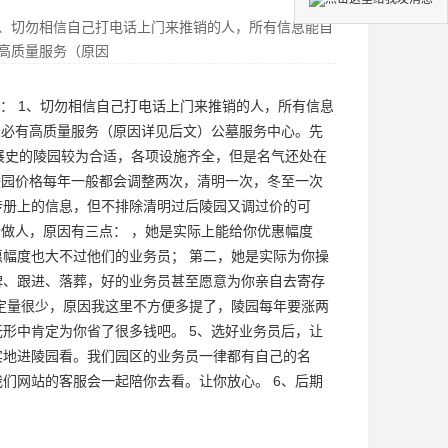
、切勿相信自己打电话上门来推销的人，所有信息能自
高质量服务（原因
： 1、切勿相信自己打电话上门来推销的人，所有信息
未必有高质量服务（原因详见后文）
公墓服务中心
。先
展史的陵园较为合适，各项设施齐全，但是名气还处在
陵园价格每年一般都会调整两次，清明一次，冬至一次
传册上的信息，但不排除清明过后陵园又调过价的可
会做人，原因有三点： ，她是实际上能给你优惠幅度
幅度也大不过他们的业务员； 第二，她是实际为你操
碑、跟进、落葬，好的业务员甚至愿意为你亲自去寄存
定量很少，原因我这里不方便多提了，陵园每年要涨两
形中肯定为你省了很多钱吧。 5、选好业务员后，让
实地进陵园看。我们园区的业务员一律都有自己的名
们网站的客服会一起陪你去看。让你放心。 6、后期