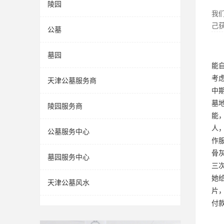
陵园
我
己
公墓
墓园
能
考
天津公墓服务商
中
墓
陵园服务商
能
人
公墓服务中心
作
骨
墓园服务中心
三
她
天津公墓风水
片
付