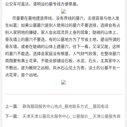
公交车可直达，清明设扫墓专线方便祭奠。
尽量要在墓地建造界线，没有界线的墓穴，主很容易与他人发
生纠葛；如果公墓墓穴是别人使用过的墓穴不要选择，选择会有占
别人家阴地的嫌疑，家人会出现灵异上身的现象；陡峭的山体上，
骨灰墙上的墓穴不要选，有的公墓地方为了节省土地，建设所谓的
骨灰墙，或者在陡峭的山体上建墓穴，往下一看，又深又陡，这样
的墓穴不能选，选择会家庭没有根基，人气财气败落；在整块墓穴
周围要有黄土花草，不能全部铺设石板、水泥、石头，主其家中入
不敷出，是为散财之凶相，风水石山见土为贵，没土的公墓不长一
点花草，是个凶地。
上一篇：
静海墓园服务中心地点_墓地联系方式__墓园电话
下一篇：
天津天津公墓风水服务中心_公墓报价__天津公墓服务商