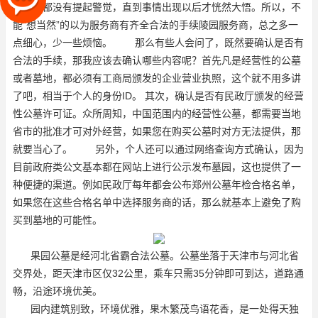
情时，都没有提起警觉，直到事情出现以后才恍然大悟。所以，不
能“想当然”的以为服务商有齐全合法的手续
陵园服务商
，总之多一
点细心，少一些烦恼。 那么有些人会问了，既然要确认是否有
合法的手续，那我应该去确认哪些内容呢？首先凡是经营性的
公墓
或者
墓地
，都必须有工商局颁发的企业营业执照，这个就不用多讲
了吧，相当于个人的身份ID。 其次，确认是否有民政厅颁发的经营
性公墓许可证。众所周知，中国范围内的经营性公墓，都需要当地
省市的批准才可对外经营，如果您在购买公墓时对方无法提供，那
就要当心了。 另外，个人还可以通过网络查询方式确认，因为
目前政府类公文基本都在网站上进行公示发布
墓园
，这也提供了一
种便捷的渠道。例如民政厅每年都会公布郑州公墓年检合格名单，
如果您在这些合格名单中选择服务商的话，那么就基本上避免了购
买到墓地的可能性。
果园公墓是经河北省霸合法公墓。公墓坐落于天津市与河北省
交界处，距天津市区仅32公里，乘车只需35分钟即可到达，道路通
畅，沿途环境优美。
园内建筑别致，环境优雅，果木繁茂鸟语花香，是一处得天独