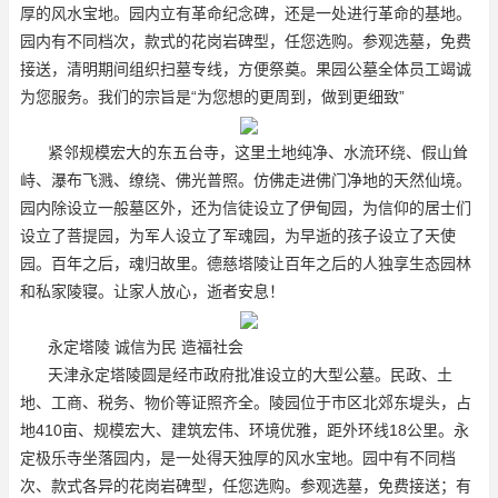
厚的风水宝地。园内立有革命纪念碑，还是一处进行革命的基地。
园内有不同档次，款式的花岗岩碑型，任您选购。参观选墓，免费
接送，清明期间组织扫墓专线，方便祭奠。果园公墓全体员工竭诚
为您服务。我们的宗旨是“为您想的更周到，做到更细致”
紧邻规模宏大的东五台寺，这里土地纯净、水流环绕、假山耸
峙、瀑布飞溅、缭绕、佛光普照。仿佛走进佛门净地的天然仙境。
园内除设立一般墓区外，还为信徒设立了伊甸园，为信仰的居士们
设立了菩提园，为军人设立了军魂园，为早逝的孩子设立了天使
园。百年之后，魂归故里。德慈塔陵让百年之后的人独享生态园林
和私家陵寝。让家人放心，逝者安息！
永定塔陵 诚信为民 造福社会
天津永定塔陵圆是经市政府批准设立的大型公墓。民政、土
地、工商、税务、物价等证照齐全。陵园位于市区北郊东堤头，占
地410亩、规模宏大、建筑宏伟、环境优雅，距外环线18公里。永
定极乐寺坐落园内，是一处得天独厚的风水宝地。园中有不同档
次、款式各异的花岗岩碑型，任您选购。参观选墓，免费接送；有