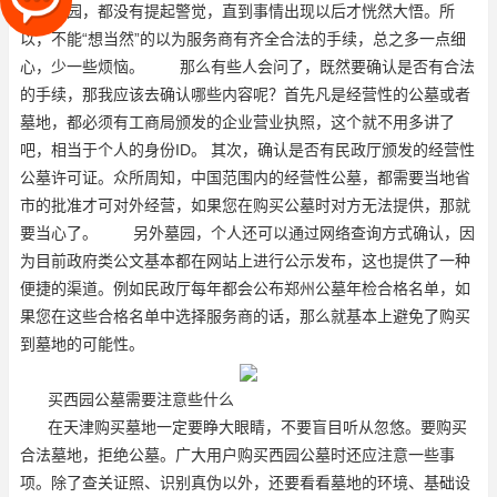
情时
墓园
，都没有提起警觉，直到事情出现以后才恍然大悟。所
以，不能“想当然”的以为服务商有齐全合法的手续，总之多一点细
心，少一些烦恼。 那么有些人会问了，既然要确认是否有合法
的手续，那我应该去确认哪些内容呢？首先凡是经营性的
公墓
或者
墓地
，都必须有工商局颁发的企业营业执照，这个就不用多讲了
吧，相当于个人的身份ID。 其次，确认是否有民政厅颁发的经营性
公墓许可证。众所周知，中国范围内的经营性公墓，都需要当地省
市的批准才可对外经营，如果您在购买公墓时对方无法提供，那就
要当心了。 另外
墓园
，个人还可以通过网络查询方式确认，因
为目前政府类公文基本都在网站上进行公示发布，这也提供了一种
便捷的渠道。例如民政厅每年都会公布郑州公墓年检合格名单，如
果您在这些合格名单中选择服务商的话，那么就基本上避免了购买
到墓地的可能性。
买西园公墓需要注意些什么
在天津购买墓地一定要睁大眼睛，不要盲目听从忽悠。要购买
合法墓地，拒绝公墓。广大用户购买西园公墓时还应注意一些事
项。除了查关证照、识别真伪以外，还要看看墓地的环境、基础设