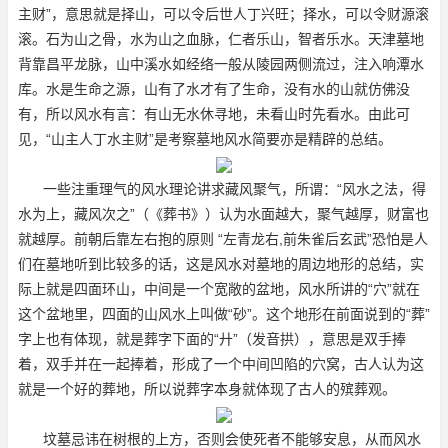
主财”，意思就是择山，可以令后世人丁兴旺；择水，可以令财源滚
滚。石为山之骨，水为山之血脉，仁者乐山，智者乐水。天津墓地
背靠昌平龙脉，山中溪水如经络一般从陵园两侧流过，注入响潭水
库。水是生命之源，山有了水才有了生命，没有水的山就仿佛没
有，所以风水有言：有山无水休寻地，未看山时先看水。由此可
见，“山主人丁水主财”是考察墓地风水简要亦是精辟的总结。
一些注重理气的风水理论讲求藏风聚气，所谓：“风水之法，得
水为上，藏风次之”（《葬书》）认为水面越大，聚气越厚，财富也
就越厚。前朝后靠左右抱的原则 “左青龙右,前朱雀后玄武”恐怕是人
们在墓地听到比较多的话，这是风水对墓地的周边地形的总结，实
际上就是四面环山，中间是一个宽敞的盆地，风水所讲的“穴”就在
这个盆地里，四面的山风水上叫做“砂”。这个地形在前面说到的“葬”
字上也有体现，就是葬字下面的“廾”（发音拱），意思是双手捧
着，双手并在一起捧着，形成了一个中间凹陷的穴窝，古人认为这
就是一个好的葬地，所以说葬字本身就体现了古人的殡葬观。
坟墓忌讳在树根的上方，否则会使死者不能够安息，从而风水