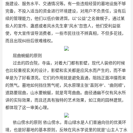
施建设、服务水平、交通情况等。有一些违规经营的墓地设施不够
完备，不投入适当的资金进行环境建设，对用户不负责任，没有后
续的管理能力，他们以低价做诱饵，以“公益”之名做幌子，通过某
些人的宣传、蛊惑或者风水先生拿“风水”忽悠人，他们受利益驱
使，夸大宣传误导消费者，一些市民往往不辨真相，不但多花钱，
而且出现纠纷后很难维权。
屈曲蜿蜒的原则
过去的四合院，寺庙，对着大门都有影壁，现代人装修的时候
也比较重视玄关的设计，影壁和玄关都是应风水而产生的，而不单
单是为了好看漂亮。它们的作用就是避免直通，阻挡正面冲撞而来
的煞气。墓地如何挡住煞气呢，风水原理主张“直则冲”、“曲则顺”，
道路要屈曲，山水要蜿蜒，就是弯弯曲曲。曲径通幽不仅有风水所
讲的实际效果，而且还具有独特的艺术效果，如江南的园林建筑，
都体现了这一审美心理。
依山傍水的原则 依山傍水，青山绿水是人们普遍向往的优美环
境，也是好墓地的基本原则，反映在风水学说里的就是“山主人丁水