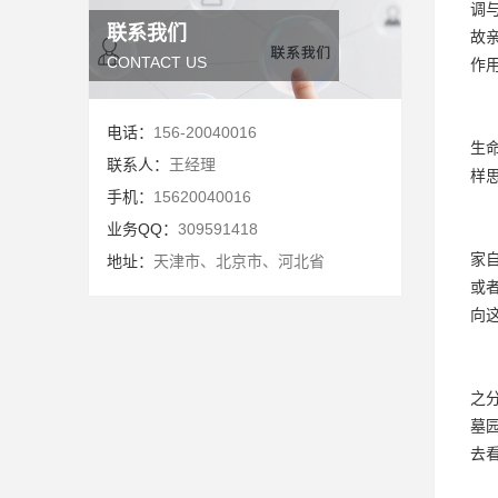
调
联系我们
故
CONTACT US
作
电话：
156-20040016
生
联系人：
王经理
样
手机：
15620040016
业务QQ：
309591418
家
地址：
天津市、北京市、河北省
或
向
之
墓
去