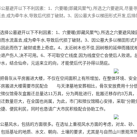
择公墓避开以下不利因素：1、穴要暖(即藏风聚气),所选之穴要避风,尽
直去,成为牵牛水,导致后代损丁破财。3、因公墓大多以梯田形式开发,后排
选择
公墓
避开以下不利因素：1、穴要暖(即藏风聚气),所选之穴要避风
陵
沟而水流直去,成为牵牛水,导致后代损丁破财。3、因公墓大多以梯田形式开
易因此而伤丁,破财或患上奇症。4、太近树木也不佳,因树根的延伸而搔扰
会退产伤人,决不可用。6、不可取空亡线度,因为线度空亡会使后人败退
砂水，结合仙命，元运来立的向，才能使后代子孙得以荫庇。
把骨灰从平房搬进大楼，不仅在空间面积上有所增加，在整体环境、安
平房搬进大楼需要市民配合 与天津墓地安葬相比，骨灰安放费用十分低
次殡仪馆骨灰盒搬迁总量达11万具，分为两批进行，批搬迁移存约3万具
搬迁数量巨大，在全国也尚属，为此，市门和殡仪馆精心安排，采取“分期
快捷、便民利民，同时也恳请广大市民积极配合协助工作。
公墓风水，包括的方面很多。在选址上重视风水方面的考虑，对龙、砂、
，包括基址的地质、水文、朝向、土壤的要求，尤其是与自然山川景观浑