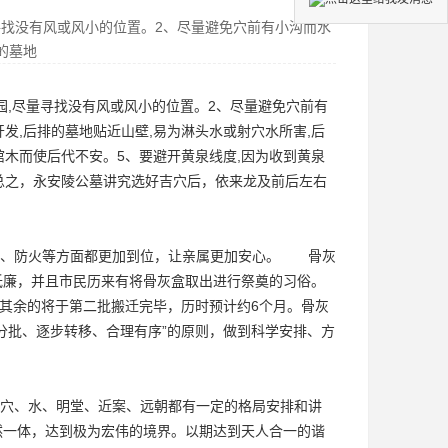
量寻找没有风或风小的位置。2、尽量避免穴前有小沟而水
的墓地
园
,尽量寻找没有风或风小的位置。2、尽量避免穴前有
发,后排的
墓地
贴近山壁,易为淋头水或射穴水所害,后
棺木而使后代不安。5、要避开黄泉线度,因为收到黄泉
。总之，永安陵公墓讲究选好吉穴后，依来龙及前后左右
全、防火等方面都更加到位，让亲属更加安心。 骨灰
廉，并且市民历来有将骨灰盒取出进行祭奠的习俗。
，其余的将于第二批搬迁完毕，历时预计约6个月。骨灰
分批、逐步转移、合理有序”的原则，做到科学安排、方
穴、水、明堂、近案、远朝都有一定的格局安排和讲
然一体，达到极为宏伟的境界。以期达到天人合一的谐