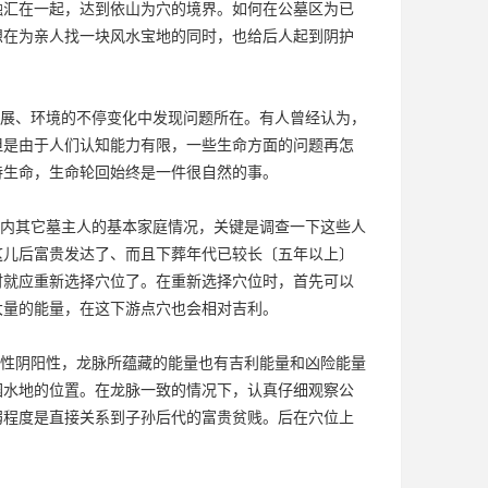
融汇在一起，达到依山为穴的境界。如何在公墓区为已
想在为亲人找一块风水宝地的同时，也给后人起到阴护
展、环境的不停变化中发现问题所在。有人曾经认为，
但是由于人们认知能力有限，一些生命方面的问题再怎
待生命，生命轮回始终是一件很自然的事。
内其它墓主人的基本家庭情况，关键是调查一下这些人
这儿后富贵发达了、而且下葬年代已较长〔五年以上〕
时就应重新选择穴位了。在重新选择穴位时，首先可以
大量的能量，在这下游点穴也会相对吉利。
性阴阳性，龙脉所蕴藏的能量也有吉利能量和凶险能量
园
水地的位置。在龙脉一致的情况下，认真仔细观察公
弱程度是直接关系到子孙后代的富贵贫贱。后在穴位上