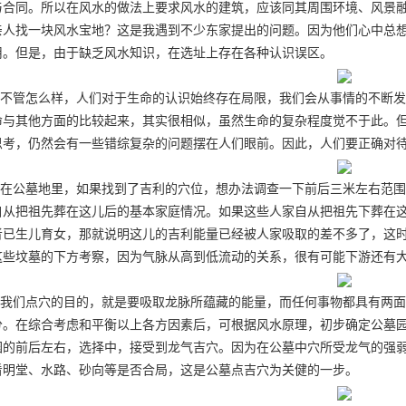
与合同。所以在风水的做法上要求风水的建筑，应该同其周围环境、风景
亲人找一块风水宝地？这是我遇到不少东家提出的问题。因为他们心中总
用。但是，由于缺乏风水知识，在选址上存在各种认识误区。
不管怎么样，人们对于生命的认识始终存在局限，我们会从事情的不断发
命与其他方面的比较起来，其实很相似，虽然生命的复杂程度觉不于此。
思考，仍然会有一些错综复杂的问题摆在人们眼前。因此，人们要正确对
在公墓地里，如果找到了吉利的穴位，想办法调查一下前后三米左右范围
自从把祖先葬在这儿后的基本家庭情况。如果这些人家自从把祖先下葬在
者已生儿育女，那就说明这儿的吉利能量已经被人家吸取的差不多了，这
这些坟墓的下方考察，因为气脉从高到低流动的关系，很有可能下游还有
我们点穴的目的，就是要吸取龙脉所蕴藏的能量，而任何事物都具有两面
分。在综合考虑和平衡以上各方因素后，可根据风水原理，初步确定公
墓
园的前后左右，选择中，接受到龙气吉穴。因为在公墓中穴所受龙气的强
看明堂、水路、砂向等是否合局，这是公墓点吉穴为关健的一步。