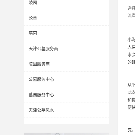
陵园
选
流
公墓
墓园
小
人
天津公墓服务商
水
的
陵园服务商
公墓服务中心
从
此
墓园服务中心
和
便
天津公墓风水
究