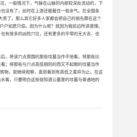
况，一般情况下，气脉在山脉的内部较深处流动的，下
量也没有了，此时在上游还能截住一些余气。在全国各
富大贵了，那么其它好多人家都会把自己的祖先葬在这个
家户户如愿只偿。因为什么呢？就因为我前边所讲道理。
，也有很多的凶险穴位，还有更多的平常的无大吉、也
点后，将该穴点周围的那些坟墓当作平地看，将那些比
来看；将那些与穴点高低相同的而又不起眼的坟墓当作
建筑物，就继续观察，直到看到有高低之差异为止。在这
当水看，只要明白这些就知道公墓里的坟墓与普通地的