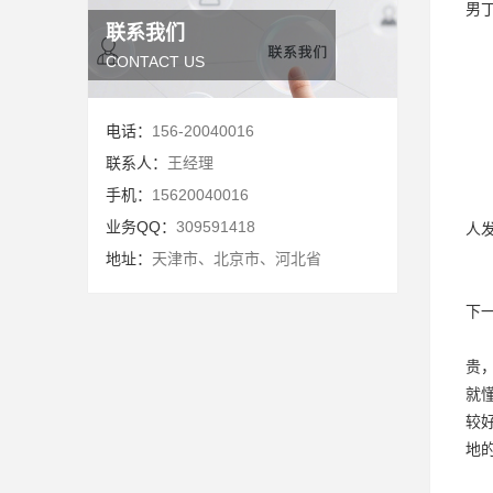
男
联系我们
CONTACT US
电话：
156-20040016
联系人：
王经理
手机：
15620040016
业务QQ：
309591418
人
地址：
天津市、北京市、河北省
下
贵
就
较
地