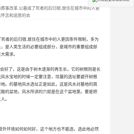
葬事改革,公墓成了死者的后归宿,居住在城市中的人更
达怀念和追思的去
了死者的后归宿,居住在城市中的人更因条件限制，多为
处，是人类生活的必要组成部分，是城市的重要组成部
巨大需求。
会好了，这是由于树木逐渐的再生长，它的树根则是长
找风水宝地的时候一定要注意，坟墓的选址要避开树根
择地。的
墓地
风水选址正是如此，这是风水对墓地的周
宽敞的盆地，风水所讲的穴就是在这个盆地里。要是把
之人。
管外环境如何如何好，这个地方也不能选，选此地必然