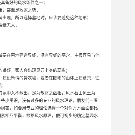
是具备好的风水条件之一；
相，甚至是败家之势；
者出现，所以选择墓地时，应该要避免这种地形；
后继无人；
量要在墓地建造界线，没有界线的墓穴，主很容易与他
的嫌疑，家人会出现灵异上身的现象；
，建设所谓的骨灰墙，或者在陡峭的山体上建墓穴，往
落；
其家中入不敷出，是为散财之凶相，风水石山见土为
一些小常识，没有过多的专业的风水理论，朋友们一看
你损害，如要用专业的理论选择一个对你方方面面都比
因素相互平衡，根据风水原理，便可初步的确定
墓园
水