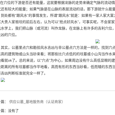
在穴位的下游是否还有能量，这就要根据龙脉的走势来确定气脉的流动情
就还有较大的能量；如果气脉是在山脉的表层流动的话，那下游就什么能
，到处都有“跟风水”的事情发生，所谓“跟风水”就是：如果有一家人家大
富大贵人家祖坟的前后左右，认为可以“抢点好风水”，可事实呢，不会家
风水学上，我们把山脉〔或河流〕叫作龙脉，在龙脉上有许多的吉利穴位
大凶的穴位。
其实，公墓里点穴和勘验风水吉凶与非公墓点穴方法是一样的，找到穴
点高的建筑物或山头当砂来看；将那些比穴点低的的坟墓或小山沟当作水
地看就ok了。总的来说，以“穴点”为中心，如果周边没有什么高低显眼的
段距离的所有坟墓都当作平地看，高而有形的东西当砂看，低而矮的东西
墓吉凶判断标准就完全一样了。
一篇：
供应公墓_墓地服务商（认证商家）
一篇：没有了