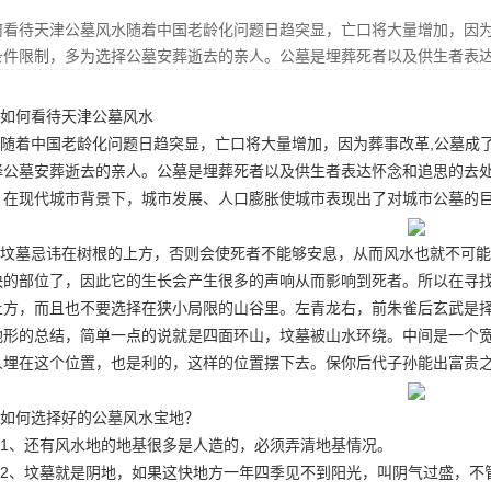
何看待天津公墓风水随着中国老龄化问题日趋突显，亡口将大量增加，因为
条件限制，多为选择公墓安葬逝去的亲人。公墓是埋葬死者以及供生者表
如何看待天津
公墓
风水
随着中国老龄化问题日趋突显，亡口将大量增加，因为葬事改革,公墓成
择公墓安葬逝去的亲人。公墓是埋葬死者以及供生者表达怀念和追思的去
。在现代城市背景下，城市发展、人口膨胀使城市表现出了对城市公墓的
坟墓忌讳在树根的上方，否则会使死者不能够安息，从而风水也就不可能
快的部位了，因此它的生长会产生很多的声响从而影响到死者。所以在寻
上方，而且也不要选择在狭小局限的山谷里。左青龙右，前朱雀后玄武是
地形的总结，简单一点的说就是四面环山，坟墓被山水环绕。中间是一个
人埋在这个位置，也是利的，这样的位置摆下去。保你后代子孙能出富贵
如何选择好的公墓风水宝地？
1、还有风水地的地基很多是人造的，必须弄清地基情况。
2、坟墓就是阴地，如果这快地方一年四季见不到阳光，叫阴气过盛，不