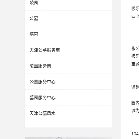
陵园
极
西
公墓
墓园
永
天津公墓服务商
极
宝
陵园服务商
公墓服务中心
道
墓园服务中心
园
诚
天津公墓风水
1