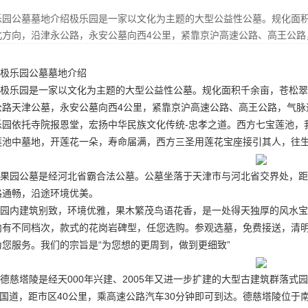
乐园公墓墓地介绍极乐园是一家以文化为主题的大型公益性公墓。规化面积
北方向，沿津永公路，永安公墓向西4公里，紧靠京沪高速公路、高王公路
极乐园
公墓
墓地介绍
极乐园是一家以文化为主题的大型公益性公墓。规化面积千余亩，苍松翠
公路
天津公墓
，永安公墓向西4公里，紧靠京沪高速公路、高王公路，气脉
乐园依托寺院报恩堂，宏扬中华民族文化传统-忠孝之道。西方七宝莲池，
莲池中
墓地
，开莲花一朵，寿命届满，西方三圣用莲花宝座接引其人，往生
果园公墓是经河北省霸合法公墓。公墓坐落于天津市与河北省交界处，距
路通畅，沿途环境优美。
园内建筑别致，环境优雅，果木繁茂鸟语花香，是一处得天独厚的风水宝
内有不同档次，款式的花岗岩碑型，任您选购。参观选墓，免费接送，清
为您服务。我们的宗旨是“为您想的更周到，做到更细致”
德慈塔陵是经天000年兴建、2005年又进一步扩建的大型古建筑群落
04国道，距市区40公里，乘高速公路汽车30分钟即可到达。德慈塔陵位