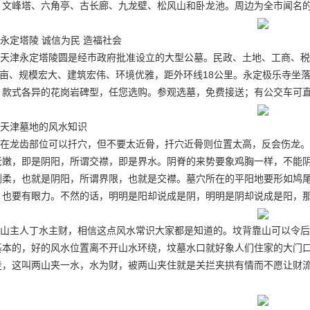
、文峰塔、六角亭、古长廊、九龙壁、松风山和卧龙池。周边为全市闻名
永定塔陵 诚信为民 造福社会
天津永定塔陵圆是经市政府批准设立的大型公墓。民政、土地、工商、税
10亩、规模宏大、建筑宏伟、环境优雅，距外环线18公里。永定极乐寺坐
、款式各异的花岗岩碑型，任您选购。参观选墓，免费接送；有公交车可
天津墓地的风水知识
在龙齿部位可以扦穴，但不要太近骨，扦穴近骨则位置太高，反会伤龙。
老嫩，即是阴阳，所谓交襟，即是界水。阴脊的来势要象鸡胸一样，不能
刚柔，也就是阴阳，所谓界限，也就是交襟。墓穴所在的平阳地要形如鸠
，也要有眼力。不然的话，明明是阳却说成是阴，明明是阴却说成是阳，
山主人丁水主财，相信这点风水常识大家都是知道的。坟背靠山可以令后
基本的，好的风水位置离不开山水环绕，坟墓水口就好象人们住家的大门
走，这叫两山夹一水，水为财，被两山夹住就是关拦夹拱有情而不愿让财
。