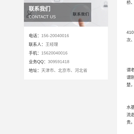
桥
联系我们
CONTACT US
4
电话：
156-20040016
次
联系人：
王经理
手机：
15620040016
业务QQ：
309591418
谓
地址：
天津市、北京市、河北省
谓
楚
水
流
贵