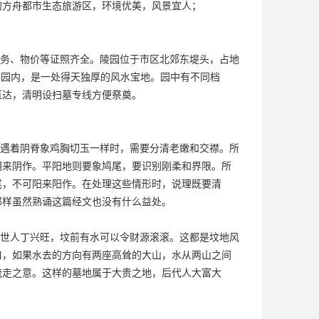
的方舟都市生态旅游区，环境优美，风景宜人；
务、物价等证照齐全。陵园位于市区北郊东堤头，占地
落园内，是一处得天独厚的风水宝地。园中有不同档
直达，清明设扫墓专线方便祭奠。
遇着阴脊象鸡胸切玉一样时，需要分清老嫩和交襟。所
阴来阴作。平阳地则要象鸠尾，要识别刚柔和界限。所
尾，不可阳来阳作。在处理这些情形时，说理既要清
那样虽然熟诵这篇经文也没有什么益处。
世人丁兴旺，坟前有水可以令财源滚滚。这都是坟地风
口，如果水去的方向有两座高耸的大山，水从两山之间
流走之意。这样的墓地属于大贵之地，后代人大富大