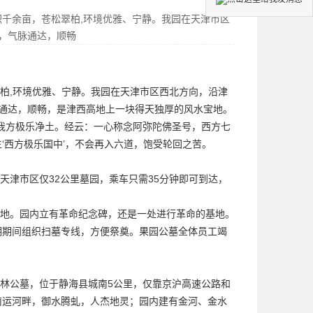
千余亩，苍松翠柏,环境优雅、宁静。我园在天津市区
，气脉通达，顺畅
柏,环境优雅、宁静。我园在天津市区西北方向，沿津
通达，顺畅，是津西高地上一块得天独厚的风水宝地。
我方极乐净土。经云：一心称念阿弥陀佛圣号，西方七
‘西方极乐国中’，不会再入六道，饱受轮回之苦。
天津市区仅32公里
墓园
，乘车只需35分钟即可到达，
地。园内立有革命纪念碑，还是一处进行革命的基地。
明期间组织扫墓专线，方便祭奠。果园公墓全体员工竭
式园林公墓，位于静海县城南5公里，仅靠京沪高速公路和
于南运河畔，御水腾虬，人杰地灵；园内建有金河、金水